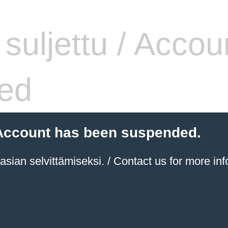
i suljettu / Accou
ed
 / Account has been suspended.
sian selvittämiseksi. / Contact us for more inf