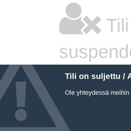
Til
suspend
Tili on suljettu
Ole yhteydessä meihin a